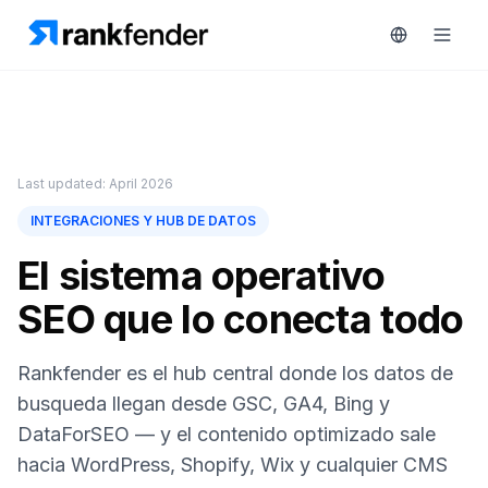
Plataforma
Last updated: April 2026
art Free Trial
INTEGRACIONES Y HUB DE DATOS
Soluciones
El sistema operativo
Recursos
SEO que lo conecta todo
MONITORIZA
Herramientas
gratuitas
RAIVE
Rankfender es el hub central donde los datos de
Engine
busqueda llegan desde GSC, GA4, Bing y
Precios
Seguimiento
DataForSEO — y el contenido optimizado sale
de
hacia WordPress, Shopify, Wix y cualquier CMS
Reservar
competidores