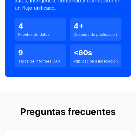
datos, inteligencia, contenido y distribucion en
un flujo unificado.
4
4+
Fuentes de datos
Destinos de publicacion
9
<60s
Tipos de informes GA4
Publicacion a indexacion
Preguntas frecuentes