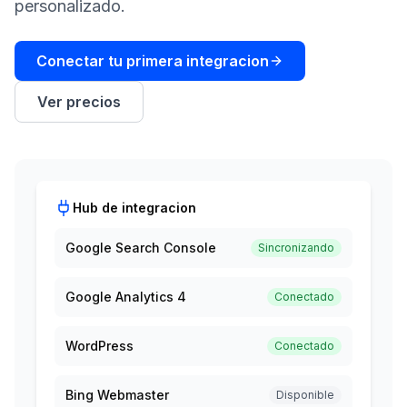
demo
personalizado.
Inteligencia
de
Conectar tu primera integracion
palabras
clave
Ver precios
ACTÚA
Content
Engine
RAISA
Hub de integracion
Assistant
Integraciones
Google Search Console
Sincronizando
ANALIZA
Google Analytics 4
Conectado
Informes
y
WordPress
Conectado
análisis
Bing Webmaster
Disponible