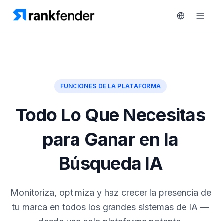
Plataforma
FUNCIONES DE LA PLATAFORMA
art Free Trial
Soluciones
Todo Lo Que Necesitas
Recursos
para Ganar en la
MONITORIZA
Herramientas
Búsqueda IA
gratuitas
RAIVE
Engine
Precios
Monitoriza, optimiza y haz crecer la presencia de
Seguimiento
de
tu marca en todos los grandes sistemas de IA —
Reservar
competidores