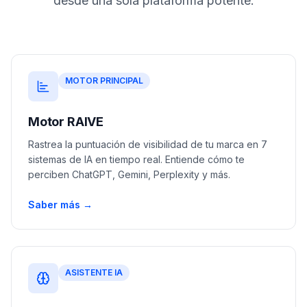
desde una sola plataforma potente.
demo
Inteligencia
de
palabras
clave
MOTOR PRINCIPAL
ACTÚA
Content
Motor RAIVE
Engine
Rastrea la puntuación de visibilidad de tu marca en 7
RAISA
sistemas de IA en tiempo real. Entiende cómo te
Assistant
perciben ChatGPT, Gemini, Perplexity y más.
Integraciones
Saber más →
ANALIZA
Informes
y
análisis
ASISTENTE IA