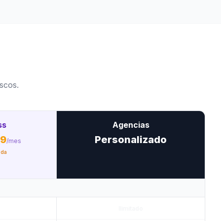
scos.
ss
Agencias
9
Personalizado
/mes
ada
Ilimitado