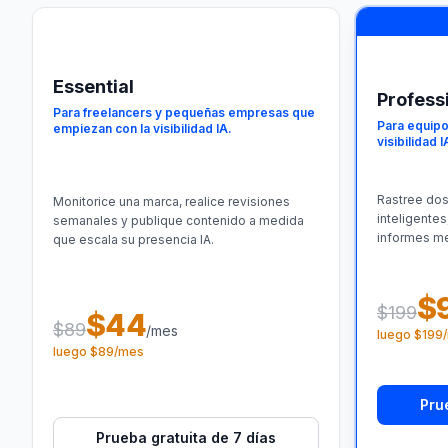
Essential
Profess
Para freelancers y pequeñas empresas que
Para equipo
empiezan con la visibilidad IA.
visibilidad 
Rastree dos
Monitorice una marca, realice revisiones
inteligentes
semanales y publique contenido a medida
informes me
que escala su presencia IA.
$
$199
$44
$89
/mes
luego $199
luego $89/mes
Pru
Prueba gratuita de 7 días