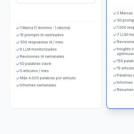
2 Marcas 
30 prompt
1.500 res
1 Marca (1 dominio · 1 idioma)
7 LLM mo
15 prompts IA rastreados
Revisione
300 respuestas IA / mes
Insights 
5 LLM monitorizados
optimizac
Revisiones IA semanales
150 palab
50 palabras clave
15 artícul
5 artículos / mes
Palabras i
Máx 4.000 palabras por artículo
Informes
Informes semanales
Resumen 