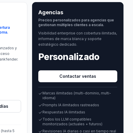
Agencias
Precios personalizados para agencias que
gestionan múltiples clientes a escala.
ertura
ioma.
Visibilidad enterprise con cobertura ilimitada,
informes de marca blanca y soporte
estratégico dedicado.
vanzados y
acceso
Personalizado
ankfender.
·
Contactar ventas
Marcas ilimitadas (multi-dominio, multi-
idioma)
Prompts IA ilimitados rastreados
días
Respuestas IA ilimitadas
Todos los LLM compatibles
monitorizados (actuales + futuros)
 (hasta 5
Revisiones IA diarias o casi en tiempo real