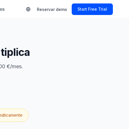
ios
Start Free Trial
Reservar demo
tiplica
800 €/mes.
máticamente