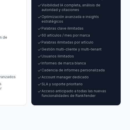
Visibilidad IA completa, análisis de
autoridad y citaciones
Optimización avanzada e insights
estratégicos
Palabras clave ilimitadas
60 artículos / mes por marca
ón de
Palabras ilimitadas por artículo
Gestión multi-cliente y multi-tenant
Usuarios ilimitados
Informes de marca blanca
Cadencia de informes personalizada
avanzados
Account manager dedicado
s
SLA y soporte prioritario
r
Acceso anticipado a todas las nuevas
funcionalidades de Rankfender