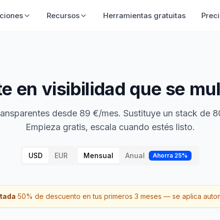
ciones
Recursos
Herramientas gratuitas
Prec
te en visibilidad que se mul
ransparentes desde 89 €/mes. Sustituye un stack de 
Empieza gratis, escala cuando estés listo.
USD
EUR
Mensual
Anual
Ahorra 25%
·
itada
50% de descuento en tus primeros 3 meses — se aplica auto