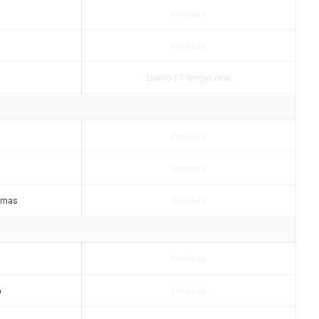
Ilimitado
Ilimitado
Diario / Tiempo real
Ilimitado
Ilimitado
omas
Ilimitado
Ilimitado
o
Ilimitado