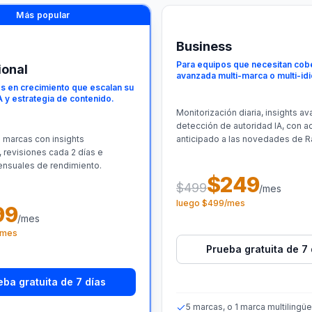
Más popular
Business
Para equipos que necesitan cob
ional
avanzada multi-marca o multi-id
s en crecimiento que escalan su
IA y estrategia de contenido.
Monitorización diaria, insights a
detección de autoridad IA, con 
 marcas con insights
anticipado a las novedades de R
, revisiones cada 2 días e
nsuales de rendimiento.
$249
$499
/mes
luego $499/mes
99
/mes
/mes
Prueba gratuita de 7 
eba gratuita de 7 días
5 marcas, o 1 marca multilingüe