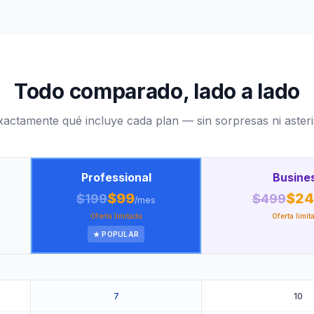
Todo comparado, lado a lado
xactamente qué incluye cada plan — sin sorpresas ni asteri
Professional
Busine
$99
$24
$199
$499
/mes
Oferta limitada
Oferta limit
★ POPULAR
7
10