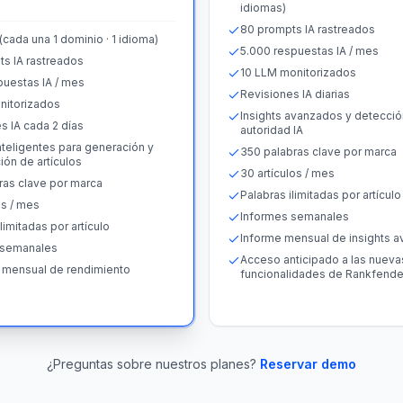
idiomas)
80 prompts IA rastreados
(cada una 1 dominio · 1 idioma)
5.000 respuestas IA / mes
s IA rastreados
10 LLM monitorizados
puestas IA / mes
Revisiones IA diarias
nitorizados
Insights avanzados y detecci
s IA cada 2 días
autoridad IA
inteligentes para generación y
350 palabras clave por marca
ión de artículos
30 artículos / mes
ras clave por marca
Palabras ilimitadas por artículo
os / mes
Informes semanales
limitadas por artículo
Informe mensual de insights 
 semanales
Acceso anticipado a las nueva
mensual de rendimiento
funcionalidades de Rankfende
¿Preguntas sobre nuestros planes?
Reservar demo