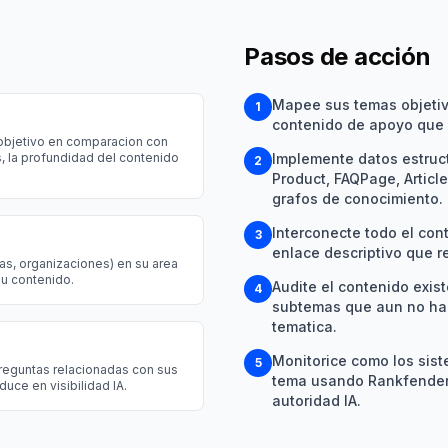
Pasos de acción
Mapee sus temas objetivo
1
contenido de apoyo que 
objetivo en comparacion con
, la profundidad del contenido
Implemente datos estruc
2
Product, FAQPage, Articl
grafos de conocimiento.
Interconecte todo el con
3
enlace descriptivo que re
s, organizaciones) en su area
su contenido.
Audite el contenido exis
4
subtemas que aun no ha 
tematica.
Monitorice como los sist
5
preguntas relacionadas con sus
tema usando Rankfender 
uce en visibilidad IA.
autoridad IA.