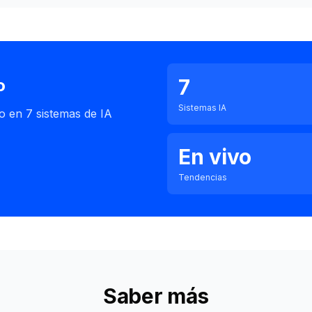
7
o
Sistemas IA
o en 7 sistemas de IA
En vivo
Tendencias
Saber más