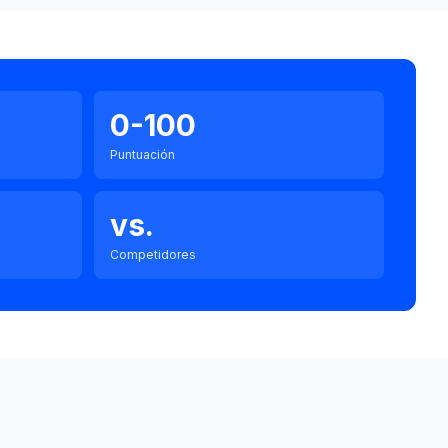
0-100
Puntuación
vs.
Competidores