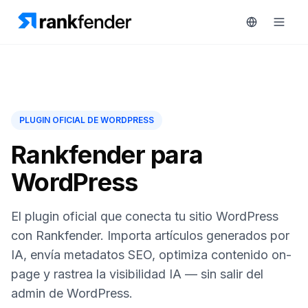
Plataforma
PLUGIN OFICIAL DE WORDPRESS
art Free Trial
Soluciones
Rankfender para
WordPress
Recursos
MONITORIZA
Herramientas
El plugin oficial que conecta tu sitio WordPress
gratuitas
RAIVE
con Rankfender. Importa artículos generados por
Engine
IA, envía metadatos SEO, optimiza contenido on-
Precios
Seguimiento
page y rastrea la visibilidad IA — sin salir del
de
admin de WordPress.
Reservar
competidores