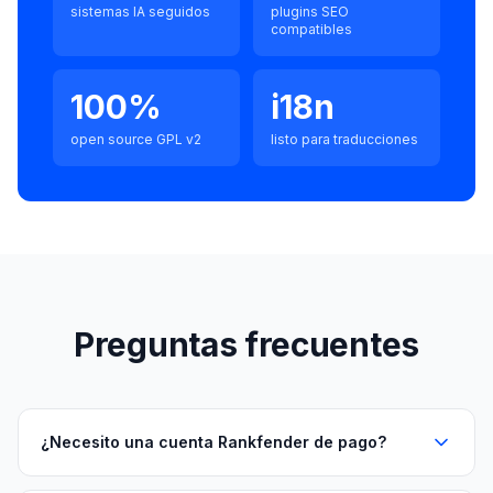
sistemas IA seguidos
plugins SEO
compatibles
100%
i18n
open source GPL v2
listo para traducciones
Preguntas frecuentes
¿Necesito una cuenta Rankfender de pago?