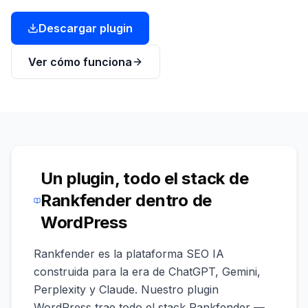
demo
Inteligencia
Descargar plugin
de
palabras
clave
Ver cómo funciona
ACTÚA
Content
Engine
RAISA
Assistant
Un plugin, todo el stack de
Integraciones
Rankfender dentro de
ANALIZA
WordPress
Informes
y
Rankfender es la plataforma SEO IA
análisis
construida para la era de ChatGPT, Gemini,
Perplexity y Claude. Nuestro plugin
WordPress trae todo el stack Rankfender —