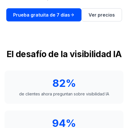
demo
Inteligencia
de
Prueba gratuita de 7 días
Ver precios
palabras
clave
ACTÚA
Content
Engine
El desafío de la visibilidad IA
RAISA
Assistant
Integraciones
82%
ANALIZA
de clientes ahora preguntan sobre visibilidad IA
Informes
y
análisis
94%