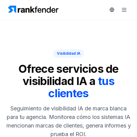
Plataforma
Visibilidad IA
art Free Trial
Soluciones
Ofrece servicios de
visibilidad IA a
tus
Recursos
clientes
MONITORIZA
Herramientas
gratuitas
RAIVE
Seguimiento de visibilidad IA de marca blanca
Engine
Precios
para tu agencia. Monitorea cómo los sistemas IA
Seguimiento
mencionan marcas de clientes, genera informes y
de
Reservar
competidores
prueba el ROI.