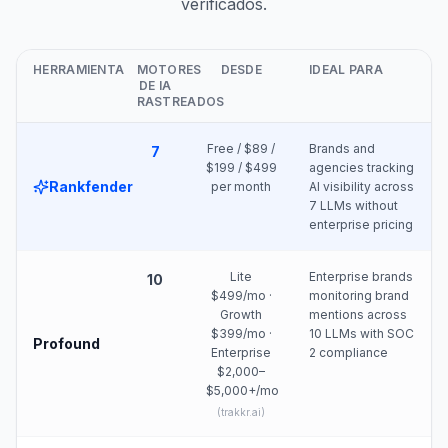
verificados.
HERRAMIENTA
MOTORES
DESDE
IDEAL PARA
DE IA
RASTREADOS
Free / $89 /
Brands and
7
$199 / $499
agencies tracking
Rankfender
per month
AI visibility across
7 LLMs without
enterprise pricing
Lite
Enterprise brands
10
$499/mo ·
monitoring brand
Growth
mentions across
$399/mo ·
10 LLMs with SOC
Profound
Enterprise
2 compliance
$2,000–
$5,000+/mo
(
trakkr.ai
)