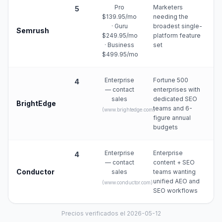
Pro
Marketers
5
$139.95/mo
needing the
· Guru
broadest single-
Semrush
$249.95/mo
platform feature
· Business
set
$499.95/mo
Enterprise
Fortune 500
4
— contact
enterprises with
sales
dedicated SEO
BrightEdge
teams and 6-
(
www.brightedge.com
)
figure annual
budgets
Enterprise
Enterprise
4
— contact
content + SEO
Conductor
sales
teams wanting
unified AEO and
(
www.conductor.com
)
SEO workflows
Precios verificados el 2026-05-12