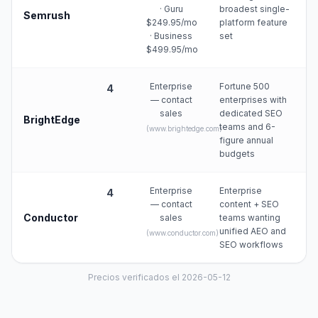
· Guru
broadest single-
Semrush
$249.95/mo
platform feature
· Business
set
$499.95/mo
Enterprise
Fortune 500
4
— contact
enterprises with
sales
dedicated SEO
BrightEdge
teams and 6-
(
www.brightedge.com
)
figure annual
budgets
Enterprise
Enterprise
4
— contact
content + SEO
Conductor
sales
teams wanting
unified AEO and
(
www.conductor.com
)
SEO workflows
Precios verificados el 2026-05-12