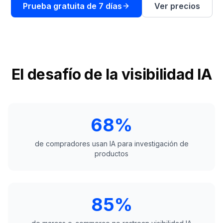
demo
Prueba gratuita de 7 días
Ver precios
Inteligencia
de
palabras
clave
ACTÚA
El desafío de la visibilidad IA
Content
Engine
RAISA
Assistant
68%
Integraciones
de compradores usan IA para investigación de
productos
ANALIZA
Informes
y
análisis
85%