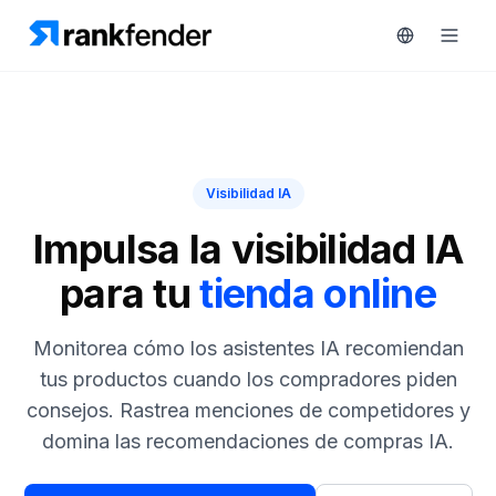
Plataforma
Visibilidad IA
art Free Trial
Soluciones
Impulsa la visibilidad IA
para tu
tienda online
Recursos
MONITORIZA
Herramientas
Monitorea cómo los asistentes IA recomiendan
gratuitas
RAIVE
tus productos cuando los compradores piden
Engine
consejos. Rastrea menciones de competidores y
Precios
Seguimiento
domina las recomendaciones de compras IA.
de
Reservar
competidores