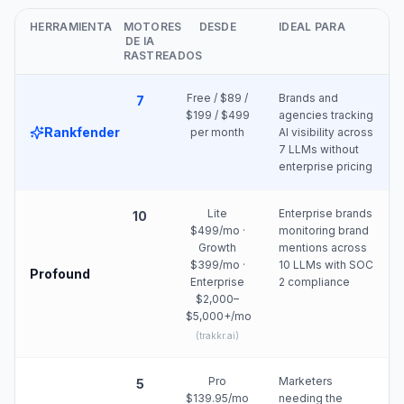
HERRAMIENTA
MOTORES
DESDE
IDEAL PARA
DE IA
RASTREADOS
Free / $89 /
Brands and
7
$199 / $499
agencies tracking
Rankfender
per month
AI visibility across
7 LLMs without
enterprise pricing
Lite
Enterprise brands
10
$499/mo ·
monitoring brand
Growth
mentions across
$399/mo ·
10 LLMs with SOC
Profound
Enterprise
2 compliance
$2,000–
$5,000+/mo
(
trakkr.ai
)
Pro
Marketers
5
$139.95/mo
needing the