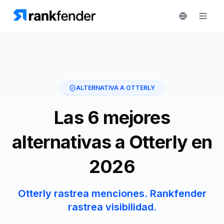
Plataforma
ALTERNATIVA A OTTERLY
art Free Trial
Soluciones
Las 6 mejores
Recursos
alternativas a Otterly en
MONITORIZA
Herramientas
2026
gratuitas
RAIVE
Engine
Precios
Otterly rastrea menciones. Rankfender
Seguimiento
rastrea visibilidad.
de
Reservar
competidores