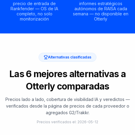
precio de entrada de
informes estratégicos
Rankfender — OS de IA
autónomos de RAISA cada
completo, no solo
semana — no disponible en
monitorización
Otterly
Alternativas clasificadas
Las 6 mejores alternativas a
Otterly comparadas
Precios lado a lado, cobertura de visibilidad IA y veredictos —
verificados desde la página de precios de cada proveedor o
agregados G2/Trakkr.
Precios verificados el
:
2026-05-12