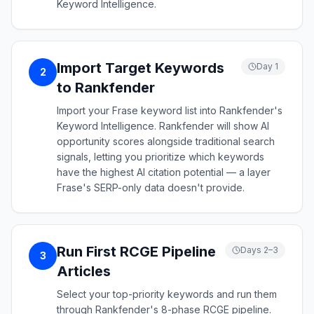
Keyword Intelligence.
Import Target Keywords
Day 1
2
to Rankfender
Import your Frase keyword list into Rankfender's
Keyword Intelligence. Rankfender will show AI
opportunity scores alongside traditional search
signals, letting you prioritize which keywords
have the highest AI citation potential — a layer
Frase's SERP-only data doesn't provide.
Run First RCGE Pipeline
Days 2–3
3
Articles
Select your top-priority keywords and run them
through Rankfender's 8-phase RCGE pipeline.