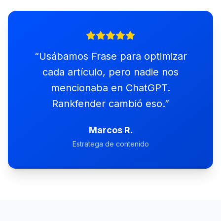
“
Usábamos Frase para optimizar
cada artículo, pero nadie nos
mencionaba en ChatGPT.
Rankfender cambió eso.
”
Marcos R.
Estratega de contenido