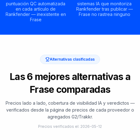
puntuación QC automatizada
sistemas IA que monitoriza
en cada artículo de
Rankfender tras publicar —
Rankfender — inexistente en
Frase no rastrea ninguno
Frase
Alternativas clasificadas
Las 6 mejores alternativas a
Frase comparadas
Precios lado a lado, cobertura de visibilidad IA y veredictos —
verificados desde la página de precios de cada proveedor o
agregados G2/Trakkr.
Precios verificados el
:
2026-05-12