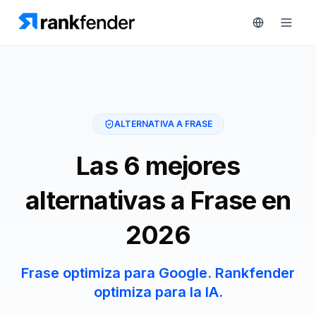
Plataforma
ALTERNATIVA A FRASE
art Free Trial
Soluciones
Las 6 mejores
Recursos
alternativas a Frase en
MONITORIZA
Herramientas
2026
gratuitas
RAIVE
Engine
Precios
Frase optimiza para Google. Rankfender
Seguimiento
optimiza para la IA.
de
Reservar
competidores