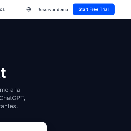
ios
Start Free Trial
Reservar demo
t
me a la
 ChatGPT,
tantes.