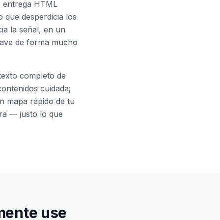
no entrega HTML
 que desperdicia los
ia la señal, en un
clave de forma mucho
 texto completo de
 contenidos cuidada;
un mapa rápido de tu
tra — justo lo que
lmente use