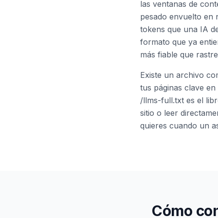
las ventanas de cont
pesado envuelto en n
tokens que una IA deb
formato que ya enti
más fiable que rast
Existe un archivo com
tus páginas clave en 
/llms-full.txt es el 
sitio o leer directam
quieres cuando un as
Cómo cons