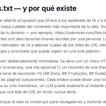
.txt — y por qué existe
dar abierto propuesto que ofrece a los asistentes de IA y a
 mapa cuidado del contenido más importante de tu sitio. V
de tu dominio — por ejemplo, https://tudominio.com/llms.
tes con descripciones breves escritas por una persona. La
 rastreador de IA a adivinar cuáles de tus miles de URL mer
mpio y priorizado que puede ingerir en una sola petición.
own deliberadamente minimalista. Se abre con un único H1
 la empresa, una cita opcional (> un resumen de una líne
a serie de secciones H2 (## Docs, ## Productos, ## Guías
las páginas subyacentes. Cada enlace puede llevar una no
o es solo markdown, un LLM puede analizarlo al instante y
que una lista de URL en bruto nunca daría.
 porque la web se construyó para navegadores y motores d