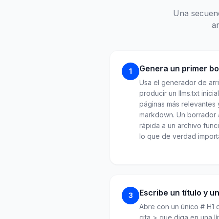
Una secuenci
a
Genera un primer bo
1
Usa el generador de arrib
producir un llms.txt inicia
páginas más relevantes
markdown. Un borrador a
rápida a un archivo func
lo que de verdad import
Escribe un título y 
3
Abre con un único # H1 
cita > que diga en una l