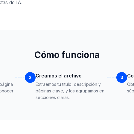
tas de IA.
Cómo funciona
Creamos el archivo
Co
2
3
 página
Extraemos tu título, descripción y
Obt
conocer
páginas clave, y los agrupamos en
súb
secciones claras.