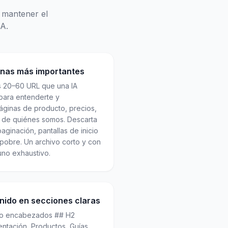
y mantener el
A.
inas más importantes
s 20–60 URL que una IA
para entenderte y
áginas de producto, precios,
a de quiénes somos. Descarta
aginación, pantallas de inicio
pobre. Un archivo corto y con
uno exhaustivo.
enido en secciones claras
ajo encabezados ## H2
ntación, Productos, Guías,