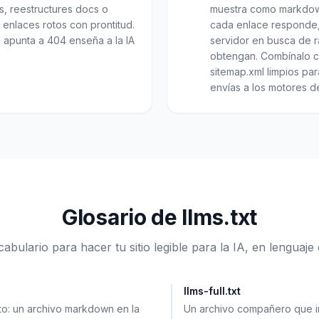
, reestructures docs o
muestra como markdow
a enlaces rotos con prontitud.
cada enlace responde, y
 apunta a 404 enseña a la IA
servidor en busca de r
obtengan. Combínalo co
sitemap.xml limpios pa
envías a los motores d
Glosario de llms.txt
cabulario para hacer tu sitio legible para la IA, en lenguaje 
llms-full.txt
o: un archivo markdown en la
Un archivo compañero que i