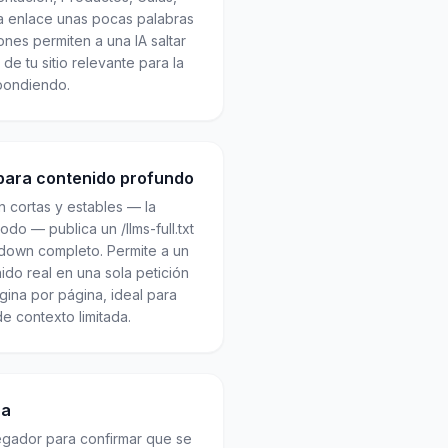
 enlace unas pocas palabras
nes permiten a una IA saltar
de tu sitio relevante para la
pondiendo.
t para contenido profundo
n cortas y estables — la
do — publica un /llms-full.txt
down completo. Permite a un
nido real en una sola petición
gina por página, ideal para
 contexto limitada.
za
egador para confirmar que se