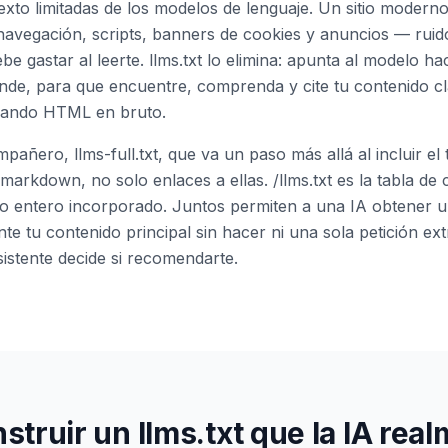
exto limitadas de los modelos de lenguaje. Un sitio moder
avegación, scripts, banners de cookies y anuncios — ruido
e gastar al leerte. llms.txt lo elimina: apunta al modelo hac
ende, para que encuentre, comprenda y cite tu contenido 
reando HTML en bruto.
pañero, llms-full.txt, que va un paso más allá al incluir el
markdown, no solo enlaces a ellas. /llms.txt es la tabla de
libro entero incorporado. Juntos permiten a una IA obtener 
ente tu contenido principal sin hacer ni una sola petición ex
istente decide si recomendarte.
truir un llms.txt que la IA rea