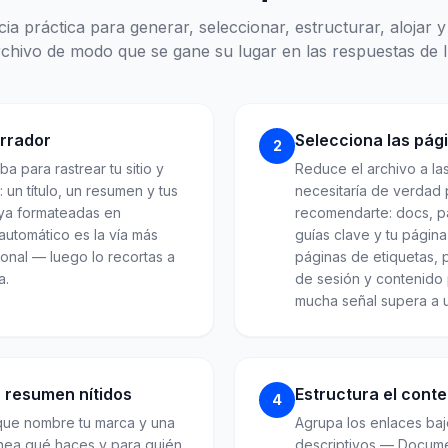
a práctica para generar, seleccionar, estructurar, alojar 
rchivo de modo que se gane su lugar en las respuestas de I
rrador
Selecciona las pág
2
a para rastrear tu sitio y
Reduce el archivo a la
l: un título, un resumen y tus
necesitaría de verdad 
 ya formateadas en
recomendarte: docs, p
utomático es la vía más
guías clave y tu págin
ional — luego lo recortas a
páginas de etiquetas, p
a.
de sesión y contenido 
mucha señal supera a 
un resumen nítidos
Estructura el cont
4
que nombre tu marca y una
Agrupa los enlaces b
ínea qué haces y para quién.
descriptivos — Docume