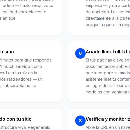
l modelo — hazlo inequívoco
Empresa — y da a cada
tu entidad correctamente
de contexto. Las seccio
r enlace.
directamente a la parte 
pregunta que está res
u sitio
Añade llms-full.tx
6
/llms.txt para que responda
Si tus páginas clave so
/llms.txt, servido como
documentación sobre to
n. La ruta raíz es la
que incorpore su mark
los rastreadores — un
asistente leer tu conte
a subcarpeta no se
en lugar de rastrear pá
modelos con ventana de
o con tu sitio
Verifica y monitori
8
estructura viva. Regenéralo
Abre la URL en un nav