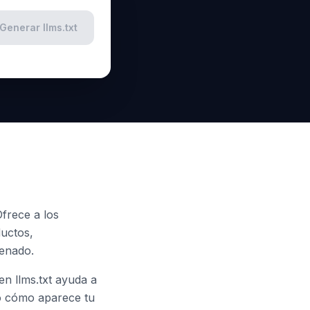
Generar llms.txt
Ofrece a los
ductos,
denado.
n llms.txt ayuda a
do cómo aparece tu