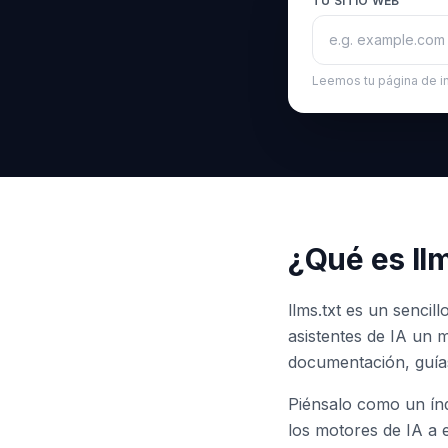
TU SITIO WEB
Leemos tu página de i
¿Qué es llm
llms.txt es un sencil
asistentes de IA un 
documentación, guía
Piénsalo como un índ
los motores de IA a 