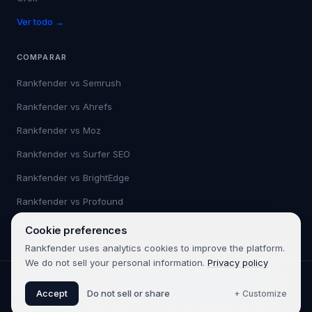
Ver todo →
COMPARAR
Rankfender vs
Semrush
Rankfender vs
Ahrefs
Rankfender vs
Moz
Rankfender vs
Surfer SEO
Rankfender vs
BrightEdge
Rankfender vs
Profound
Ver todo →
Cookie preferences
Rankfender uses analytics cookies to improve the platform.
We do not sell your personal information.
Privacy policy
©
2026
Rankfender.
Todos los derechos reservados.
Rankfender
Accept
Do not sell or share
+ Customize
es un producto de 361SEO.
Política de privacidad
Términos de servicio
Mapa del sitio