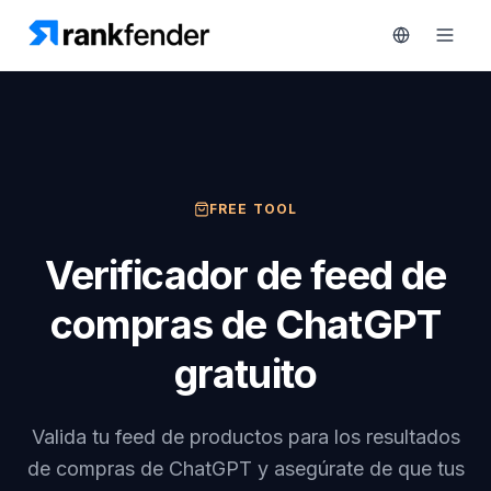
Plataforma
FREE TOOL
art Free Trial
Soluciones
Verificador de feed de
Recursos
compras de ChatGPT
MONITORIZA
Herramientas
gratuito
gratuitas
RAIVE
Engine
Precios
Seguimiento
Valida tu feed de productos para los resultados
de
de compras de ChatGPT y asegúrate de que tus
Reservar
competidores