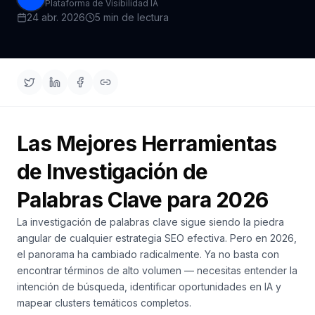
demo
Plataforma de Visibilidad IA
Inteligencia
24 abr. 2026
5 min de lectura
de
palabras
clave
ACTÚA
Content
Engine
Las Mejores Herramientas
RAISA
de Investigación de
Assistant
Integraciones
Palabras Clave para 2026
ANALIZA
La investigación de palabras clave sigue siendo la piedra
angular de cualquier estrategia SEO efectiva. Pero en 2026,
Informes
el panorama ha cambiado radicalmente. Ya no basta con
y
encontrar términos de alto volumen — necesitas entender la
análisis
intención de búsqueda, identificar oportunidades en IA y
mapear clusters temáticos completos.