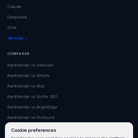
Claude
DeepSeek
Grok
Ver todo →
COMPARAR
Rankfender vs
Semrush
Rankfender vs
Ahrefs
Rankfender vs
Moz
Rankfender vs
Surfer SEO
Rankfender vs
BrightEdge
Rankfender vs
Profound
Ver todo →
Cookie preferences