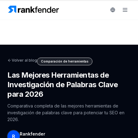
Plataforma
gratuita de 7 días
Volver al blog
Comparación de herramientas
Soluciones
Las Mejores Herramientas de
Recursos
Investigación de Palabras Clave
para 2026
MONITORIZA
Herramientas
gratuitas
RAIVE
Comparativa completa de las mejores herramientas de
Engine
investigación de palabras clave para potenciar tu SEO en
Precios
2026.
Seguimiento
de
Reservar
competidores
Rankfender
R