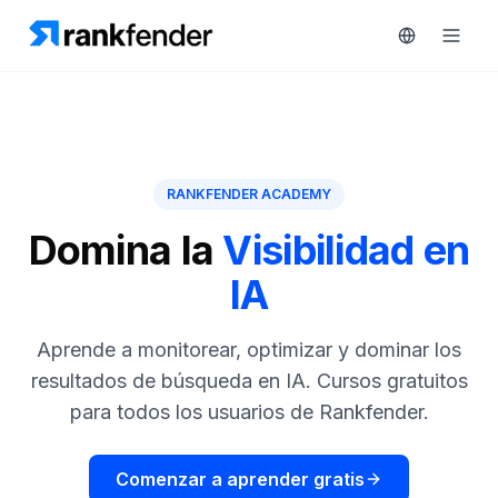
Plataforma
RANKFENDER ACADEMY
art Free Trial
Soluciones
Domina la
Visibilidad en
IA
Recursos
MONITORIZA
Herramientas
Aprende a monitorear, optimizar y dominar los
gratuitas
RAIVE
resultados de búsqueda en IA. Cursos gratuitos
Engine
para todos los usuarios de Rankfender.
Precios
Seguimiento
de
Reservar
Comenzar a aprender gratis
competidores