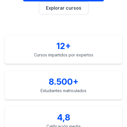
demo
Inteligencia
Explorar cursos
de
palabras
clave
ACTÚA
12+
Content
Engine
Cursos impartidos por expertos
RAISA
Assistant
Integraciones
8.500+
ANALIZA
Estudiantes matriculados
Informes
y
análisis
4,8
Calificación media